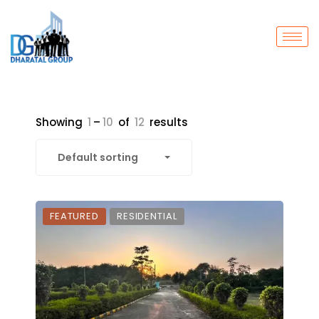
Showing
1
–
10
of
12
results
Default sorting
FEATURED
RESIDENTIAL