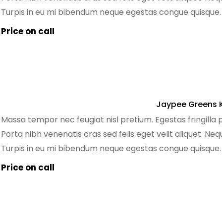
Turpis in eu mi bibendum neque egestas congue quisque
pretium quam. Dignissim sodales ut eu sem. Nibh mauris 
Price on call
Jaypee Greens 
Massa tempor nec feugiat nisl pretium. Egestas fringilla 
Porta nibh venenatis cras sed felis eget velit aliquet. Ne
Turpis in eu mi bibendum neque egestas congue quisque
pretium quam. Dignissim sodales ut eu sem. Nibh mauris 
Price on call