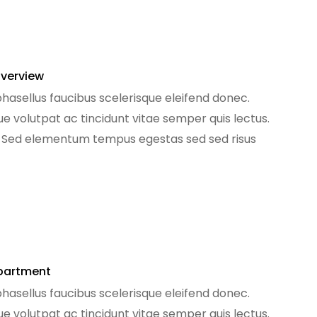
Overview
phasellus faucibus scelerisque eleifend donec.
que volutpat ac tincidunt vitae semper quis lectus.
. Sed elementum tempus egestas sed sed risus
[…]
partment
phasellus faucibus scelerisque eleifend donec.
que volutpat ac tincidunt vitae semper quis lectus.