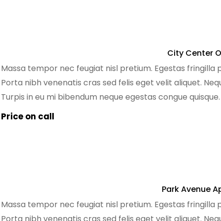
City Center 
Massa tempor nec feugiat nisl pretium. Egestas fringilla 
Porta nibh venenatis cras sed felis eget velit aliquet. Ne
Turpis in eu mi bibendum neque egestas congue quisque
pretium quam. Dignissim sodales ut eu sem. Nibh mauris 
Price on call
Park Avenue A
Massa tempor nec feugiat nisl pretium. Egestas fringilla 
Porta nibh venenatis cras sed felis eget velit aliquet. Ne