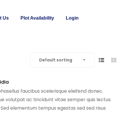
t Us
Plot Availability
Login
Default sorting
idia
phasellus faucibus scelerisque eleifend donec.
que volutpat ac tincidunt vitae semper quis lectus.
. Sed elementum tempus egestas sed sed risus
[…]