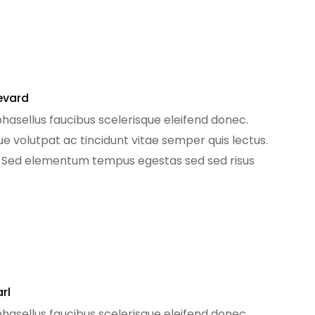
evard
phasellus faucibus scelerisque eleifend donec.
que volutpat ac tincidunt vitae semper quis lectus.
. Sed elementum tempus egestas sed sed risus
[…]
arl
phasellus faucibus scelerisque eleifend donec.