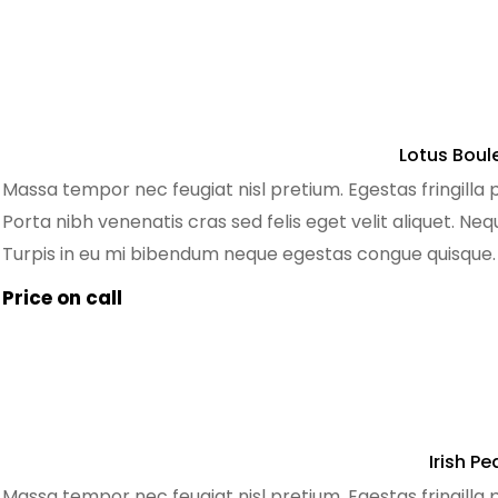
Lotus Boul
Massa tempor nec feugiat nisl pretium. Egestas fringilla 
Porta nibh venenatis cras sed felis eget velit aliquet. Ne
Turpis in eu mi bibendum neque egestas congue quisque
pretium quam. Dignissim sodales ut eu sem. Nibh mauris 
Price on call
Irish Pe
Massa tempor nec feugiat nisl pretium. Egestas fringilla 