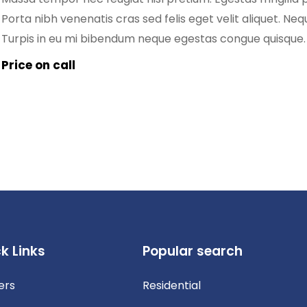
Porta nibh venenatis cras sed felis eget velit aliquet. Ne
Turpis in eu mi bibendum neque egestas congue quisque
pretium quam. Dignissim sodales ut eu sem. Nibh mauris 
Price on call
k Links
Popular search
ers
Residential