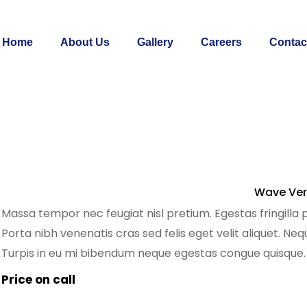
Home
About Us
Gallery
Careers
Contac
Wave Ver
Massa tempor nec feugiat nisl pretium. Egestas fringilla 
Porta nibh venenatis cras sed felis eget velit aliquet. Ne
Turpis in eu mi bibendum neque egestas congue quisque
pretium quam. Dignissim sodales ut eu sem. Nibh mauris 
Price on call